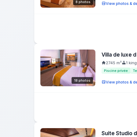
8 photos
View photos & de
Villa de luxe
2745 m²
1 king
Piscine privée
Te
18 photos
View photos & de
Suite Studio 