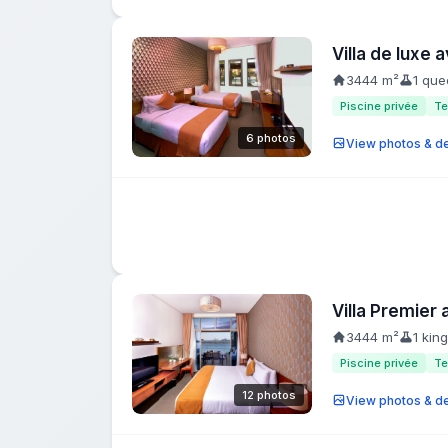
Villa de luxe 
3444 m²
1 que
Piscine privée
Te
6 photos
View photos & de
Villa Premier 
3444 m²
1 kin
Piscine privée
Te
12 photos
View photos & de