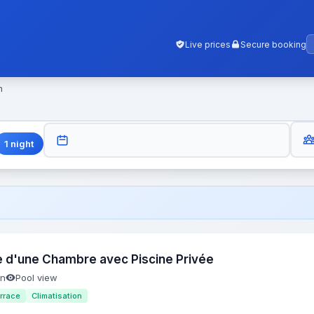
Live prices
Secure booking
n
GUES
CHECK-OUT
1
night
e d'une Chambre avec Piscine Privée
en
Pool view
rrace
Climatisation