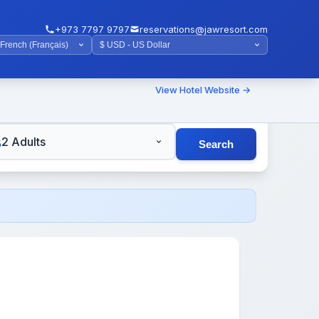
+973 7797 9797
reservations@jawresort.com
View Hotel Website →
TS
2 Adults
Search