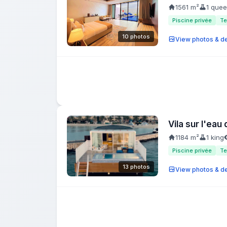
1561 m²
1 que
Piscine privée
Te
10 photos
View photos & de
Vila sur l'ea
1184 m²
1 king
Piscine privée
Te
13 photos
View photos & de