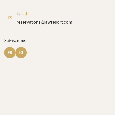
Email
✉
reservations@jawresort.com
Suivez-nous
FB
IG