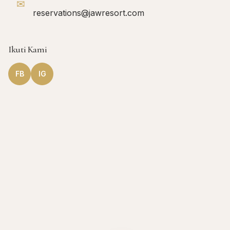
✉
reservations@jawresort.com
Ikuti Kami
FB
IG